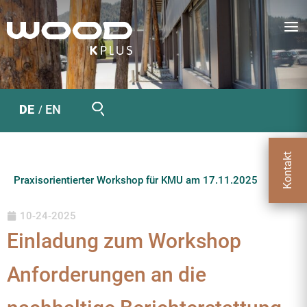
Zum
Inhalt
springen
Suchen
DE
EN
Kontakt
Praxisorientierter Workshop für KMU am 17.11.2025
10-24-2025
Einladung zum Workshop
Anforderungen an die