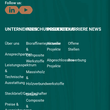
Follow us:
UNTERNEHMEN
FORSCHUNGSBEREICHE
PROJEKTE
KARRIERE
NEWS
Über uns
Bioraffinerieprozesse
Aktuelle
Offene
&
Projekte
Stellen
Ansprechpartner
Composite
Abgeschlossene
Bewerbung
Werkstoffe
Leistungsspektrum
Projekte
&
Massivholz
Technische
&
Ausstattung
Holzverbundwerkstoffe
Steckbrief/Gesellschafter
Smarte
Composite
Preise &
&